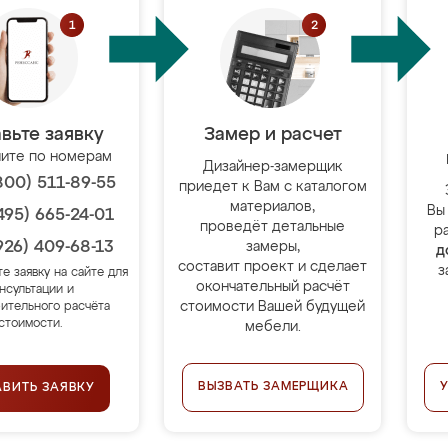
вьте заявку
Замер и расчет
ите по номерам
Дизайнер-замерщик
800) 511-89-55
приедет к Вам с каталогом
материалов,
Вы
495) 665-24-01
проведёт детальные
р
926) 409-68-13
замеры,
д
составит проект и сделает
з
те заявку на сайте для
окончательный расчёт
нсультации и
стоимости Вашей будущей
ительного расчёта
стоимости.
мебели.
ВЫЗВАТЬ ЗАМЕРЩИКА
АВИТЬ ЗАЯВКУ