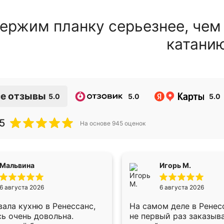
ержим планку серьезнее, чем
катани
е отзывы
5.0
5.0
5.0
5
На основе
945
оценок
Мальвина
Игорь М.
6 августа 2026
6 августа 2026
ала кухню в Ренессанс,
На самом деле в Ренес
ь очень довольна.
не первый раз заказыв