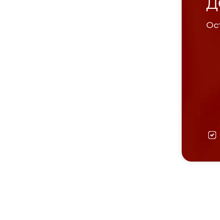
Д
Ост