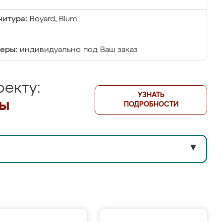
итура:
Boyard, Blum
еры:
индивидуально под Ваш заказ
екту:
УЗНАТЬ
лы
ПОДРОБНОСТИ
▼