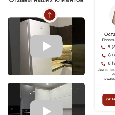
Отзывы наших клиентов
Оста
Позвон
8 (
8 (
8 (
Или оставь
ко
предвар
ОСТ