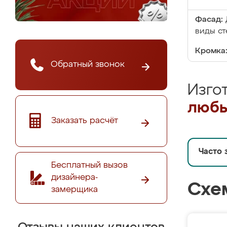
Фасад:
виды ст
Кромка
Обратный звонок
Изго
любы
Заказать расчёт
Часто 
Бесплатный вызов
дизайнера-
Схе
замерщика