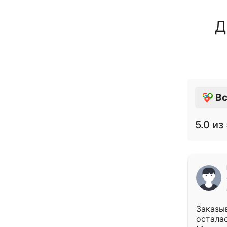
Д
Вс
5.0
из 
Заказыв
осталас