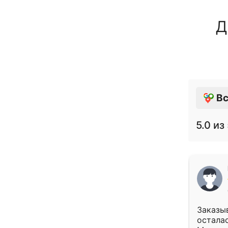
Д
Вс
5.0
из 
Заказыв
осталас