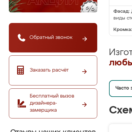
Фасад:
виды ст
Кромка
Обратный звонок
Изго
любы
Заказать расчёт
Часто 
Бесплатный вызов
дизайнера-
Схе
замерщика