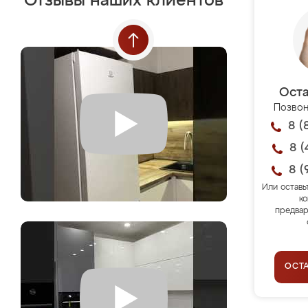
Отзывы наших клиентов
Оста
Позвон
8 (
8 (
8 (
Или оставь
ко
предвар
ОСТ