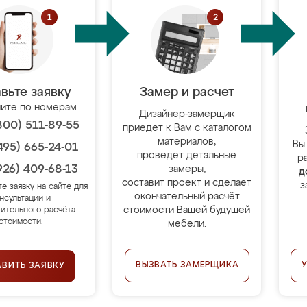
вьте заявку
Замер и расчет
ите по номерам
Дизайнер-замерщик
800) 511-89-55
приедет к Вам с каталогом
материалов,
Вы
495) 665-24-01
проведёт детальные
р
926) 409-68-13
замеры,
д
составит проект и сделает
з
те заявку на сайте для
окончательный расчёт
нсультации и
стоимости Вашей будущей
ительного расчёта
стоимости.
мебели.
ВЫЗВАТЬ ЗАМЕРЩИКА
АВИТЬ ЗАЯВКУ