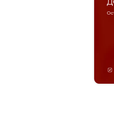
Д
Ост