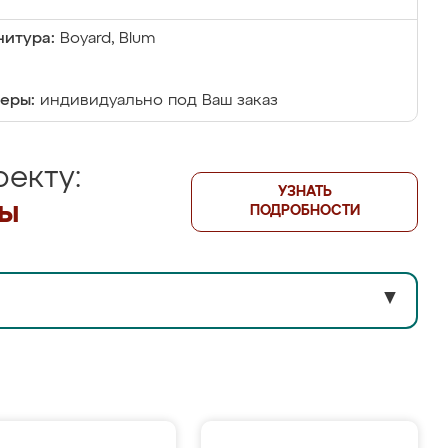
итура:
Boyard, Blum
еры:
индивидуально под Ваш заказ
екту:
УЗНАТЬ
лы
ПОДРОБНОСТИ
▼