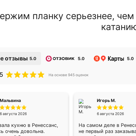
ержим планку серьезнее, чем
катани
е отзывы
5.0
5.0
5.0
5
На основе
945
оценок
Мальвина
Игорь М.
6 августа 2026
6 августа 2026
ала кухню в Ренессанс,
На самом деле в Ренес
ь очень довольна.
не первый раз заказыв