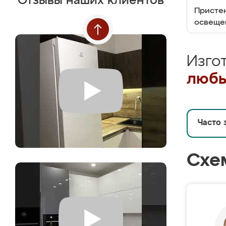
Отзывы наших клиентов
Пристен
освеще
Изго
любы
Часто 
Схе