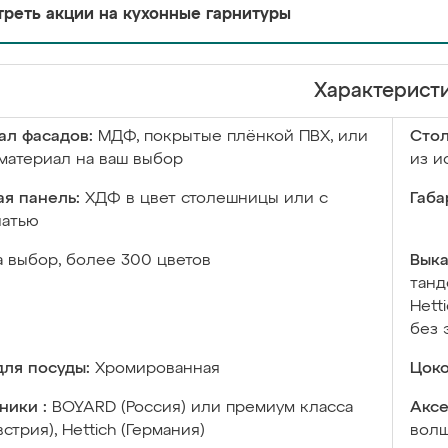
реть акции на кухонные гарнитуры
Характерист
ал фасадов:
МДФ, покрытые плёнкой ПВХ, или
Сто
материал на ваш выбор
из и
я панель:
ХДФ в цвет столешницы или с
Габа
чатью
а выбор, более 300 цветов
Выка
танд
Hett
без 
ля посуды:
Хромированная
Цоко
ники :
BOYARD (Россия) или премиум класса
Аксе
встрия), Hettich (Германия)
волш