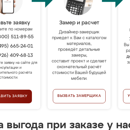
вьте заявку
Замер и расчет
ите по номерам
Дизайнер-замерщик
800) 511-89-55
приедет к Вам с каталогом
материалов,
Вы
495) 665-24-01
проведёт детальные
р
926) 409-68-13
замеры,
д
составит проект и сделает
з
те заявку на сайте для
окончательный расчёт
нсультации и
стоимости Вашей будущей
ительного расчёта
стоимости.
мебели.
ВЫЗВАТЬ ЗАМЕРЩИКА
АВИТЬ ЗАЯВКУ
 выгода при заказе у на