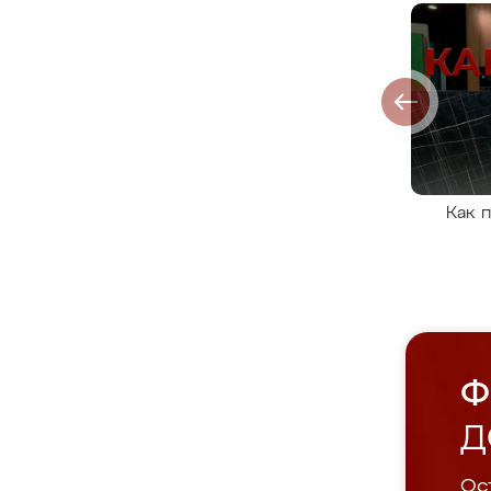
Как 
Ф
Д
Ост