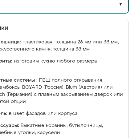
▼
ики
лешница:
пластиковая, толщина 26 мм или 38 мм;
скусственного камня, толщина 38 мм
риты:
изготовим кухню любого размера
тные системы :
ПВШ полного открывания,
ембоксы BOYARD (Россия), Blum (Австрия) или
ich (Германия) с плавным закрыванием дверок или
этой опции
ль:
в цвет фасадов или корпуса
ссуары:
Выкатные корзины, бутылочницы,
ебные уголки, карусели