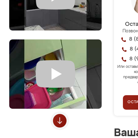
Оста
Позвон
8 (
8 (
8 (
Или оставь
ко
предвар
ОСТ
Ваша