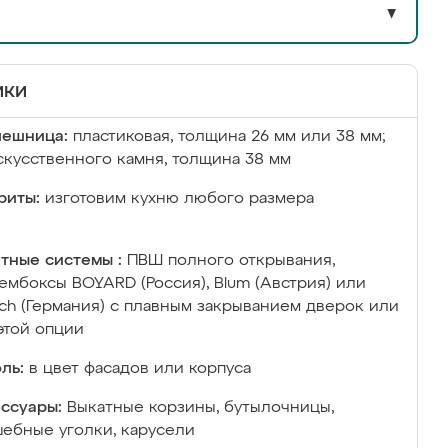
▼
ики
лешница:
пластиковая, толщина 26 мм или 38 мм;
скусственного камня, толщина 38 мм
риты:
изготовим кухню любого размера
тные системы :
ПВШ полного открывания,
ембоксы BOYARD (Россия), Blum (Австрия) или
ich (Германия) с плавным закрыванием дверок или
этой опции
ль:
в цвет фасадов или корпуса
ссуары:
Выкатные корзины, бутылочницы,
ебные уголки, карусели