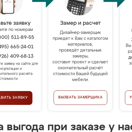
вьте заявку
Замер и расчет
ите по номерам
Дизайнер-замерщик
800) 511-89-55
приедет к Вам с каталогом
материалов,
Вы
495) 665-24-01
проведёт детальные
р
926) 409-68-13
замеры,
д
составит проект и сделает
з
те заявку на сайте для
окончательный расчёт
нсультации и
стоимости Вашей будущей
ительного расчёта
стоимости.
мебели.
ВЫЗВАТЬ ЗАМЕРЩИКА
АВИТЬ ЗАЯВКУ
 выгода при заказе у на