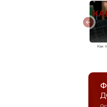
Как 
Ф
Д
Ост