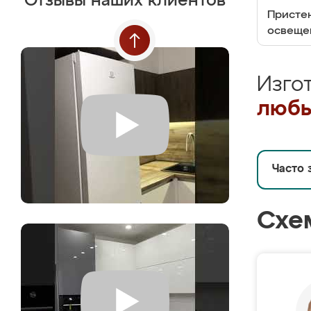
Отзывы наших клиентов
Пристен
освеще
Изго
любы
Часто 
Схе