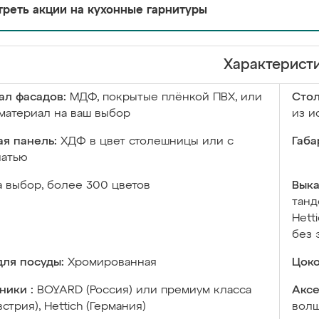
реть акции на кухонные гарнитуры
Характерист
ал фасадов:
МДФ, покрытые плёнкой ПВХ, или
Сто
материал на ваш выбор
из и
я панель:
ХДФ в цвет столешницы или с
Габа
чатью
а выбор, более 300 цветов
Выка
танд
Hett
без 
ля посуды:
Хромированная
Цоко
ники :
BOYARD (Россия) или премиум класса
Аксе
встрия), Hettich (Германия)
волш