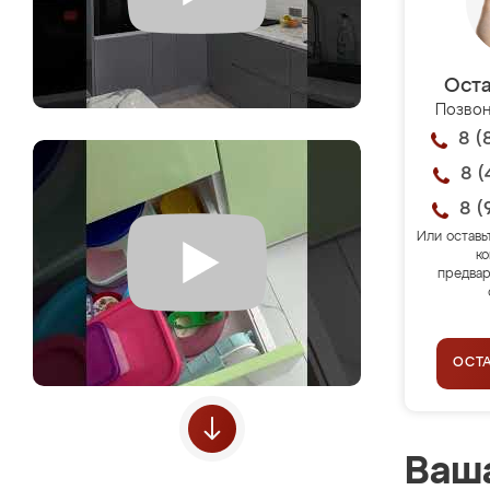
Оста
Позвон
8 (
8 (
8 (
Или оставь
ко
предвар
ОСТ
Ваша