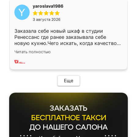
yaroslava1986
3 августа 2026
Заказала себе новый шкаф в студии
Ренессанс где ранее заказывала себе
новую кухню.Чего искать, когда качеством
вполне довольна. Служит кухня уже почти
Читать полностью
два года, нареканий нет.
Еще
ЗАКАЗАТЬ
БЕСПЛАТНОЕ ТАКСИ
ДО НАШЕГО САЛОНА