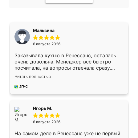
Мальвина
6 августа 2026
Заказывала кухню в Ренессанс, осталась
очень довольна. Менеджер всё быстро
посчитала, на вопросы отвечала сразу.
Замерщик приехал в субботу, подошёл к
Читать полностью
делу со всей ответственностью. Собрали
за день, ребята работали аккуратно, даже
пыли почти не было. Качество отличное,
ящики ходят плавно, ничего не скрипит.
Всё подошло как влитое.
Игорь М.
6 августа 2026
На самом деле в Ренессанс уже не первый