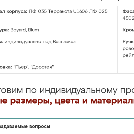
ал корпуса:
ЛФ 035 Терракота U1606 ЛФ 025
Фаса
4502
ура:
Boyard, Blum
Кром
ы:
индивидуально под Ваш заказ
Ручк
розо
рейл
овка:
"Пьер", "Доротея"
товим по индивидуальному про
е размеры, цвета и материа
задаваемые вопросы