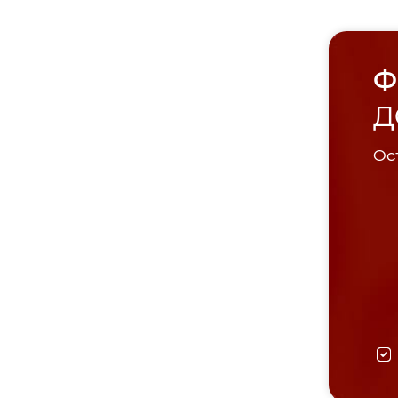
Ф
Д
Ост