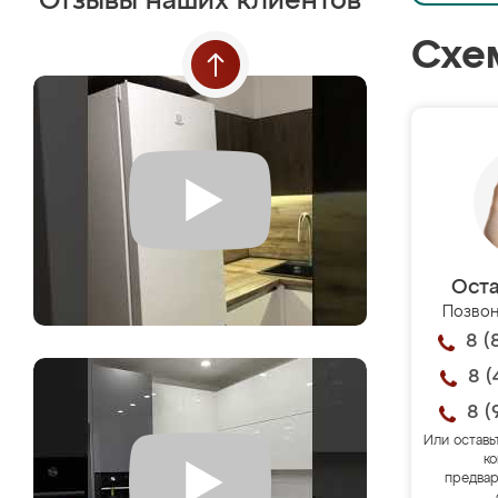
Отзывы наших клиентов
Схе
Оста
Позвон
8 (
8 (
8 (
Или оставь
ко
предвар