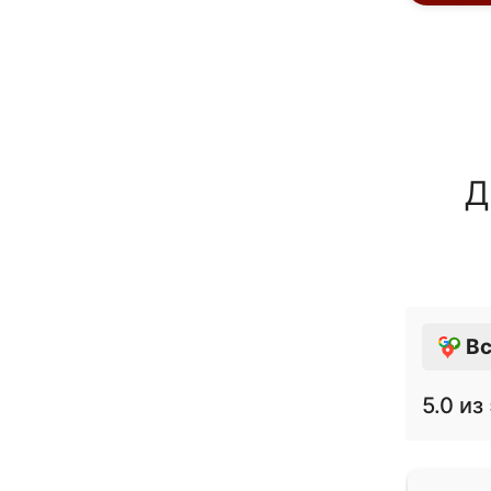
Д
Вс
5.0
из 