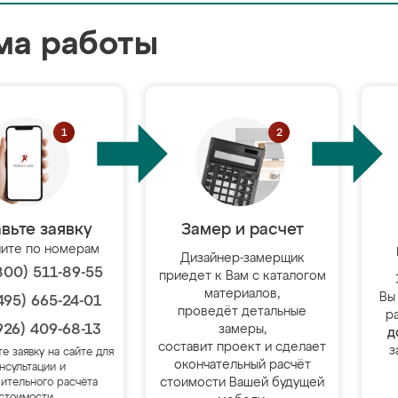
ма работы
вьте заявку
Замер и расчет
ите по номерам
Дизайнер-замерщик
800) 511-89-55
приедет к Вам с каталогом
материалов,
Вы
495) 665-24-01
проведёт детальные
р
926) 409-68-13
замеры,
д
составит проект и сделает
з
те заявку на сайте для
окончательный расчёт
нсультации и
стоимости Вашей будущей
ительного расчёта