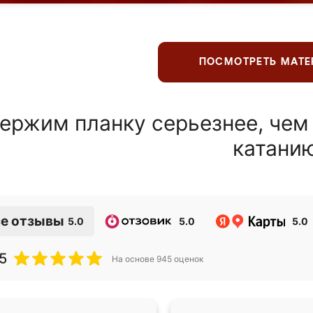
ПОСМОТРЕТЬ МАТ
ержим планку серьезнее, чем
катани
е отзывы
5.0
5.0
5.0
5
На основе
945
оценок