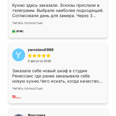
Кухню здесь заказали. Эскизы прислали в
телеграмм. Выбрали наиболее подходящий.
Согласовали день для замера. Через 3
недели кухня была уже готова. Остались
Читать полностью
довольны работой. Спасибо Ренессанс
мебель за качественную работу!
yaroslava1986
3 августа 2026
Заказала себе новый шкаф в студии
Ренессанс где ранее заказывала себе
новую кухню.Чего искать, когда качеством
вполне довольна. Служит кухня уже почти
Читать полностью
два года, нареканий нет.
Ярослава