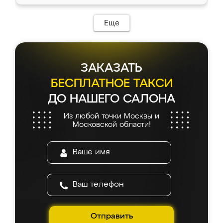
доставкой тоже никаких проблем не
возникло. Сборку выполнили аккуратно,
мебель сразу встала на свое место без
Еще
каких-либо доработок. Качеством осталась
довольна, все выглядит так, как и ожидала.
ЗАКАЗАТЬ
БЕСПЛАТНОЕ ТАКСИ
ДО НАШЕГО САЛОНА
Из любой точки Москвы и
Московской области!
Отправить