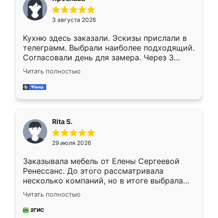
3 августа 2026
Кухню здесь заказали. Эскизы прислали в
телеграмм. Выбрали наиболее подходящий.
Согласовали день для замера. Через 3
недели кухня была уже готова. Остались
Читать полностью
довольны работой. Спасибо Ренессанс
мебель за качественную работу!
Rita S.
29 июля 2026
Заказывала мебель от Елены Сергеевой
Ренессанс. До этого рассматривала
несколько компаний, но в итоге выбрала
эту. Сначала обговорили условия, потом
Читать полностью
приехал замерщик, всё спокойно объяснил
и снял размеры. Изготовили в срок, с