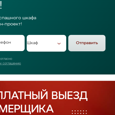
!
спашного шкафа
н-проект!
Отправить
согласно
му соглашению
ПЛАТНЫЙ ВЫЕЗД
АМЕРЩИКА