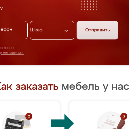
У
Отправить
согласно
му соглашению
ак заказать
мебель у нас