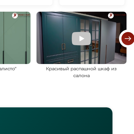
алисто"
Красивый распашной шкаф из
салона